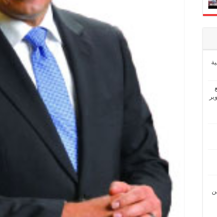
ة
ير
ين