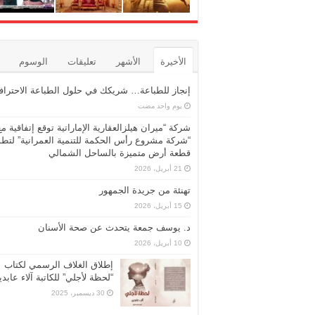
الأخيرة
الأشهر
تعليقات
الوسوم
إنجاز للطباعة… شريكك في حلول الطباعة الاحترافي
‏يوم واحد مضت
شركة “ميران هيلزالعقارية الإماراتية توقع إتفاقية مع
“شركة مشروع رأس الحكمة للتنمية العمرانية” لتطو
قطعة أرض متميزة بالساحل الشمالي
21 أبريل، 2026
تهنئة من جريدة الجمهور
15 أبريل، 2026
د. يوسف جمعة يتحدث عن صحة الأسنان
10 أبريل، 2026
إطلاق الغلاف الرسمي لكتاب
“لحظة لأجلي” للكاتبة آلاء عابد
30 ديسمبر، 2025