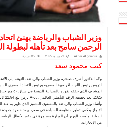
وزير الشباب والرياضة يهنئ اتحاد
الرحمن سامح بعد تأهله لبطولة العا
Akbar ALgomhur
29 يونيو، 2025
605 زيارة
كتب محمود سعد
وجّه الدكتور أشرف صبحي، وزير الشباب والرياضة، التهنئة إلى الات
ادريس رئيس اللجنه الاولمبية المصريه ورئيس الاتحاد المصري للسبا
المشرف الذي حققه 
2025، بعد تحقيقه الرقم التأهيلي العالمي A-cut بزمن بلغ 21.94 ثانية.
وأشاد وزير الشباب والرياضة بالمستوى المتميز الذي ظهر به عبد ا
الإنجاز يعكس تطور منظومة السباحة فى مصر، ويعد خطوة جديدة نح
الدولية. وأوضح الوزير أن الوزارة مستمرة فى دعم الأبطال الرياضيين
من الإنجازات.