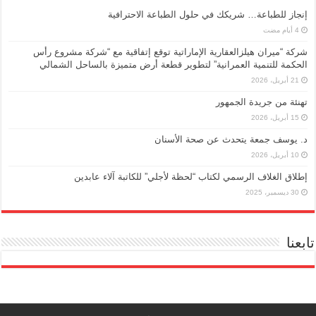
إنجاز للطباعة… شريكك في حلول الطباعة الاحترافية
شركة “ميران هيلزالعقارية الإماراتية توقع إتفاقية مع “شركة مشروع رأس
الحكمة للتنمية العمرانية” لتطوير قطعة أرض متميزة بالساحل الشمالي
21 أبريل، 2026
تهنئة من جريدة الجمهور
15 أبريل، 2026
د. يوسف جمعة يتحدث عن صحة الأسنان
10 أبريل، 2026
إطلاق الغلاف الرسمي لكتاب “لحظة لأجلي” للكاتبة آلاء عابدين
30 ديسمبر، 2025
تابعنا