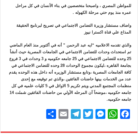
للمواطن المصري ، واصبحنا متخصصين في بناء الأنسان في كل مراحل
عمره منذ يوم حتي مرحلة الكهوله .
واضاف مستشار وزيرة التضامن الاجتماعي في تصريح لبرنامج الحقيقة
المذاع علي قناة اكسترا نيوز
والذي تقدمه الاعلاميه “ايه عبد الرحمن ” أنه في أكتوبر منذ العام الماضي
تم استحداث وحدات للتضامن الاجتماعي في الجامعات المصرية حيث أنشأ
25 وحده للتضامن الاجتماعي في 25 جامعه حكوميه و 3 وحدات في 3 فروع
بجامعة القاهره ،ليكون مجموع الوحدات 28 وحده للتضامن الاجتماعي في
كافة الجامعات المصرية ،وتابع مستشار الوزيره أنه داخل هذه الوحده يقدم
عدد من الخدمات بينها حاضنات الفائقين ،والذي تم توقيعه مع إحدى
منظمات المجتمع المدني ويتم تكريم 5 الاوائل في 5 كليات علميه في كل
جامعه حكوميه ،موضحآ أن المرحله الأولي من حاضنات الفائقين شملت 14
جامعه حكوميه.
S
E
T
T
M
W
F
h
m
el
wi
e
h
a
ar
ail
e
tt
ss
at
c