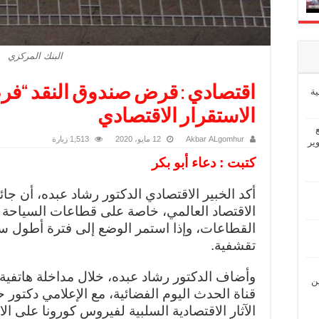
البنك المركزي
اقتصادي : قرض صندوق النقد “فر
ة
الاستقرار الاقتصادي
Akbar ALgomhur
12 مايو، 2020
1,513 زيارة
ير
كتبت : دعاء أبو بكر
أكد الخبير الاقتصادي الدكتور رشاد عبده، أن جائ
الاقتصاد العالمي، خاصة على قطاعات السياحة 
القطاعات، وإذا استمر الوضع إلى فترة أطول ست
تقشفية.
وأضاف الدكتور رشاد عبده، خلال مداخلة هاتفية
ين
قناة الحدث اليوم الفضائية، مع الإعلامي دكتور
الآثار الاقتصادية السلبية لفيروس كورونا على ال